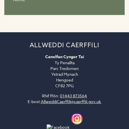
ALLWEDDI CAERFFILI
Canolfan Cyngor Tai
Ty Penallta
Parc Tredomen
Ystrad Mynach
Hengoed
CF82 7PG
Rhif ffôn:
01443 873564
E-bost:
AllweddiCaerffili@caerffili.gov.uk