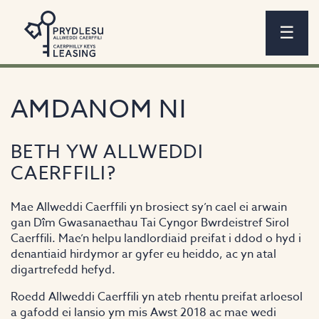
☰
AMDANOM NI
BETH YW ALLWEDDI
CAERFFILI?
Mae Allweddi Caerffili yn brosiect sy’n cael ei arwain
gan Dîm Gwasanaethau Tai Cyngor Bwrdeistref Sirol
Caerffili. Mae’n helpu landlordiaid preifat i ddod o hyd i
denantiaid hirdymor ar gyfer eu heiddo, ac yn atal
digartrefedd hefyd.
Roedd Allweddi Caerffili yn ateb rhentu preifat arloesol
a gafodd ei lansio ym mis Awst 2018 ac mae wedi