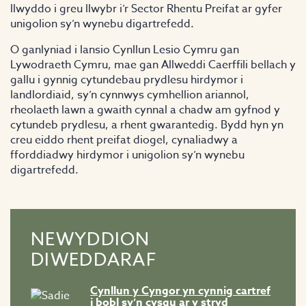
llwyddo i greu llwybr i’r Sector Rhentu Preifat ar gyfer
unigolion sy’n wynebu digartrefedd.
O ganlyniad i lansio Cynllun Lesio Cymru gan
Lywodraeth Cymru, mae gan Allweddi Caerffili bellach y
gallu i gynnig cytundebau prydlesu hirdymor i
landlordiaid, sy’n cynnwys cymhellion ariannol,
rheolaeth lawn a gwaith cynnal a chadw am gyfnod y
cytundeb prydlesu, a rhent gwarantedig. Bydd hyn yn
creu eiddo rhent preifat diogel, cynaliadwy a
fforddiadwy hirdymor i unigolion sy’n wynebu
digartrefedd.
NEWYDDION
DIWEDDARAF
Cynllun y Cyngor yn cynnig cartref
i bobl sy’n cysgu ar y stryd